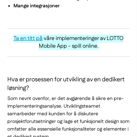
Mange integrasjoner
Ta en titt på
(Link
våre implementeringer av LOTTO
Mobile App - spill online.
do
innej
strony)
Hva er prosessen for utvikling av en dedikert
løsning?
Som nevnt ovenfor, er det avgjørende å sikre en pre-
implementeringsanalyse. Utviklingsteamet
samarbeider med kunden for å diskutere
prosjektforutsetninger og lage et funksjonelt design som
omfatter alle essensielle funksjonaliteter og elementer i
et dedikert system.