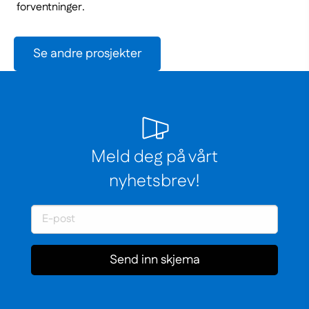
forventninger.
Se andre prosjekter
Meld deg på vårt
nyhetsbrev!
Send inn skjema