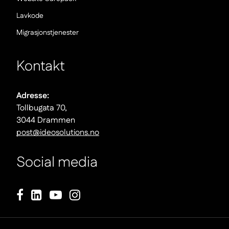
okno)
(Nowe
Lavkode
okno)
(Nowe
Migrasjonstjenester
okno)
Kontakt
Adresse:
Tollbugata 70,
3044 Drammen
post@ideosolutions.no
Social media