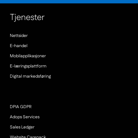
Tjenester
(Nowe
Nettsider
okno)
(Nowe
E-handel
okno)
(Nowe
Mobilapplikasjoner
okno)
(Nowe
E-læringsplattform
okno)
(Nowe
Digital markedsføring
okno)
(Nowe
DPIA GDPR
okno)
(Nowe
Adops Services
okno)
(Nowe
Sales Ledger
okno)
(Nowe
Website Carepack