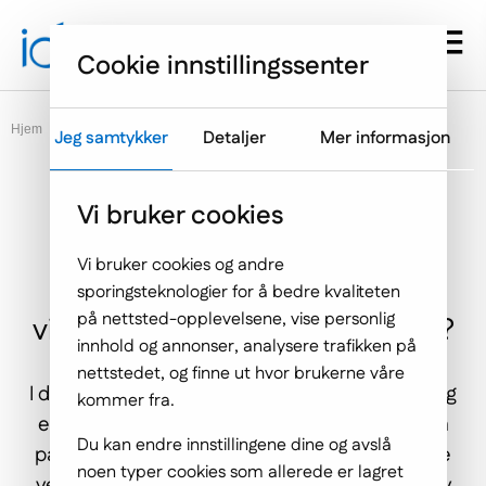
Gå til hovedmenyen
Hopp til innholdet
Menu d
Cookie innstillingssenter
Hjem
Blogg
Jeg samtykker
Detaljer
Mer informasjon
Vi bruker cookies
Dedikerte løsninger kontra
Vi bruker cookies og andre
standardløsninger. Hva er de
sporingsteknologier for å bedre kvaliteten
på nettsted-opplevelsene, vise personlig
viktigste beslutningspunktene?
innhold og annonser, analysere trafikken på
nettstedet, og finne ut hvor brukerne våre
I dagens verden er det vanskelig å forestille seg
kommer fra.
en vellykket bedrift uten IT-verktøy. Med den
Du kan endre innstillingene dine og avslå
pågående digitale transformasjonen har disse
noen typer cookies som allerede er lagret
verktøyene forbedret nesten alle aspekter av