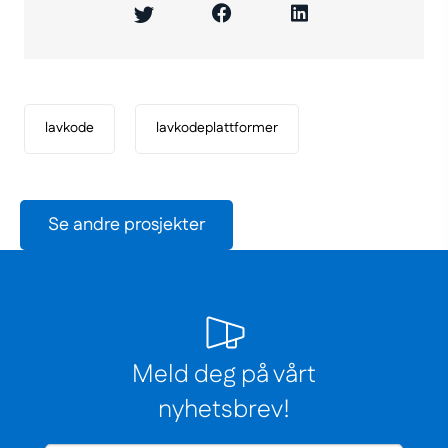
(Nowe
(Link
(Nowe
(Link
(Nowe
(Link
okno)
do
okno)
do
okno)
do
innej
innej
innej
strony)
strony)
strony)
lavkode
lavkodeplattformer
Se andre prosjekter
Meld deg på vårt
nyhetsbrev!