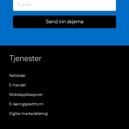
Send inn skjema
Tjenester
(Nowe
Nettsider
okno)
(Nowe
E-handel
okno)
(Nowe
Mobilapplikasjoner
okno)
(Nowe
E-læringsplattform
okno)
(Nowe
Digital markedsføring
okno)