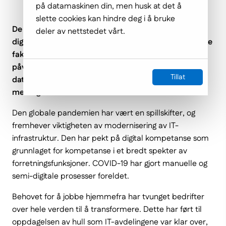
på datamaskinen din, men husk at det å
slette cookies kan hindre deg i å bruke
De siste årene har bedrifter blitt tvunget til å
deler av nettstedet vårt.
digitalisere. Behovet for endring er drevet av en rekke
faktorer. Disse inkluderer digitaliseringen som
påvirker nesten alle bransjer, det stadig økende
Tillat
datavolumet, økende kundekrav og frykten for en
mer digitalt bevisst konkurranse.
Den globale pandemien har vært en spillskifter, og
fremhever viktigheten av modernisering av IT-
infrastruktur. Den har pekt på digital kompetanse som
grunnlaget for kompetanse i et bredt spekter av
forretningsfunksjoner. COVID-19 har gjort manuelle og
semi-digitale prosesser foreldet.
Behovet for å jobbe hjemmefra har tvunget bedrifter
over hele verden til å transformere. Dette har ført til
oppdagelsen av hull som IT-avdelingene var klar over,