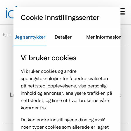
Gå til hovedmenyen
Hopp til innholdet
Menu d
Cookie innstillingssenter
Hjem
Blogg
Jeg samtykker
Detaljer
Mer informasjon
Vi bruker cookies
LAVKODE akselererer global
Vi bruker cookies og andre
digital transformasjon
sporingsteknologier for å bedre kvaliteten
på nettsted-opplevelsene, vise personlig
innhold og annonser, analysere trafikken på
Lavkode er nå en integrert del av å akselerere
nettstedet, og finne ut hvor brukerne våre
applikasjonslevering, og støtter digital
kommer fra.
transformasjon i bedriften.
Du kan endre innstillingene dine og avslå
noen typer cookies som allerede er lagret