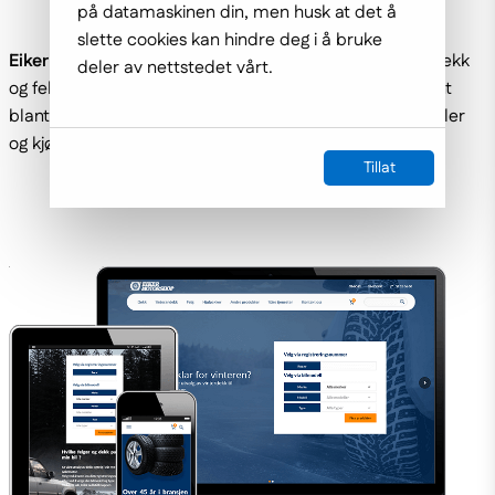
på datamaskinen din, men husk at det å
slette cookies kan hindre deg i å bruke
Eiker Motorshop
er en av Norges største butikker for dekk
deler av nettstedet vårt.
og felger. De gjenvinner også dekk, og er ikke minst kjent
blant bilentusiaster for å levere dekk til både veteranbiler
og kjøretøy med andre spesielle behov.
Tillat