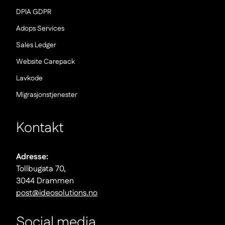
(Nowe
DPIA GDPR
okno)
(Nowe
Adops Services
okno)
(Nowe
Sales Ledger
okno)
(Nowe
Website Carepack
okno)
(Nowe
Lavkode
okno)
(Nowe
Migrasjonstjenester
okno)
Kontakt
Adresse:
Tollbugata 70,
3044 Drammen
post@ideosolutions.no
Social media