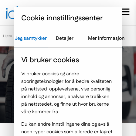
Gå til hovedmenyen
Hopp til innholdet
Menu d
Cookie innstillingssenter
Hjem
Arbeider
Jeg samtykker
Detaljer
Mer informasjon
Vi bruker cookies
Vi bruker cookies og andre
sporingsteknologier for å bedre kvaliteten
Eiker Motorshop
på nettsted-opplevelsene, vise personlig
innhold og annonser, analysere trafikken
på nettstedet, og finne ut hvor brukerne
Den skreddersydde web-applikasjonen
våre kommer fra.
Du kan endre innstillingene dine og avslå
noen typer cookies som allerede er lagret