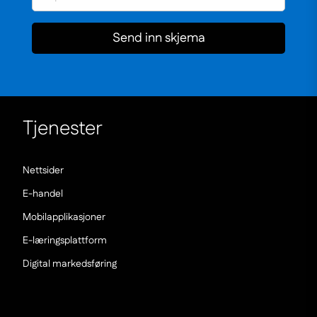
Send inn skjema
Tjenester
(Nowe
Nettsider
okno)
(Nowe
E-handel
okno)
(Nowe
Mobilapplikasjoner
okno)
(Nowe
E-læringsplattform
okno)
(Nowe
Digital markedsføring
okno)