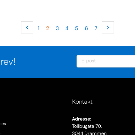
1
2
3
4
5
6
7
rev!
Kontakt
(Nowe
Adresse:
okno)
(Nowe
ces
Tollbugata 70,
okno)
(Nowe
3044 Drammen
r