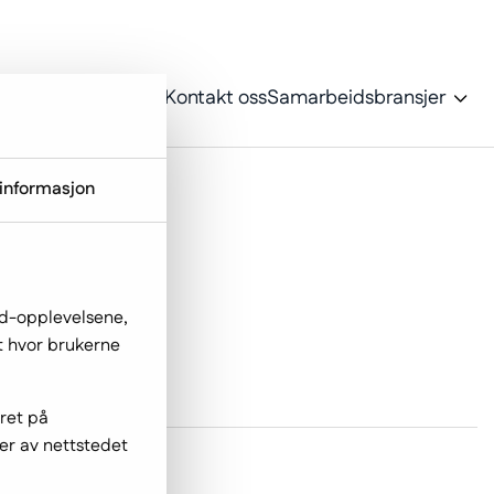
oss
Portefølje
Blogg
Kontakt oss
Samarbeidsbransjer
informasjon
ed-opplevelsene,
ut hvor brukerne
gret på
er av nettstedet