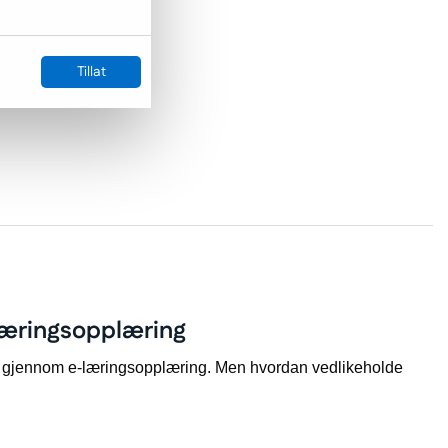
Tillat
virksomheten din.
-læringsopplæring
ap gjennom e-læringsopplæring. Men hvordan vedlikeholde