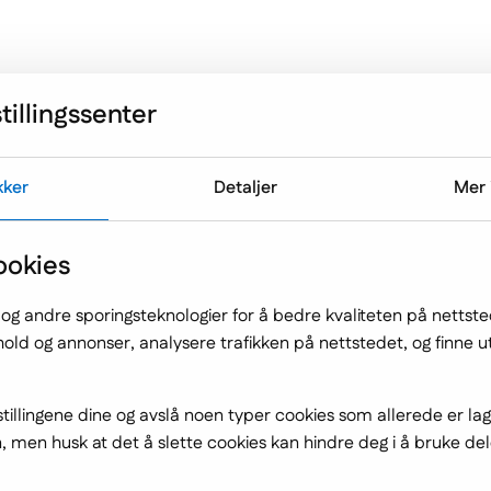
Menu drugie
Tilbud
Derfor outsourcing
Om 
tillingssenter
kker
Detaljer
Mer 
ookies
Blogg
 og andre sporingsteknologier for å bedre kvaliteten på nettst
nhold og annonser, analysere trafikken på nettstedet, og finne 
tillingene dine og avslå noen typer cookies som allerede er la
 men husk at det å slette cookies kan hindre deg i å bruke del