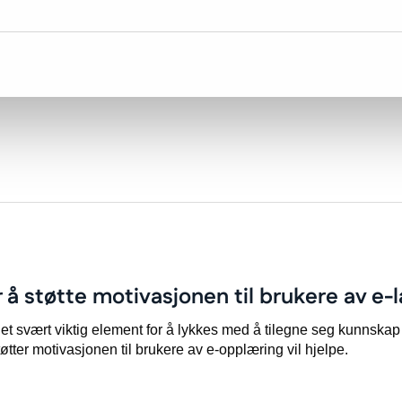
erer Flutter naturlig?
erer naturlig og hva du vil oppnå ved å bruke denne løsningen i 
 å støtte motivasjonen til brukere av e
t svært viktig element for å lykkes med å tilegne seg kunnsk
er motivasjonen til brukere av e-opplæring vil hjelpe.