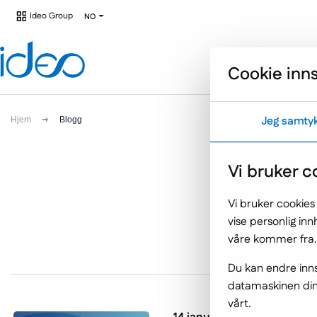
Gå til hovedmenyen
Hopp til innholdet
Ideo Group
(Link
NO
do
innej
strony)
Cookie inns
Jeg samty
Hjem
Blogg
Vi bruker c
Vi bruker cookies
vise personlig in
våre kommer fra.
Du kan endre inns
datamaskinen din,
vårt.