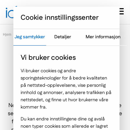
Gå til hovedmenyen
Hopp til innholdet
Menu d
Cookie innstillingssenter
Hjem
Blogg
Jeg samtykker
Detaljer
Mer informasjon
Vi bruker cookies
Egen nettbutikk eller
Vi bruker cookies og andre
markedsplass? Slik velger du
sporingsteknologier for å bedre kvaliteten
på nettsted-opplevelsene, vise personlig
riktig
innhold og annonser, analysere trafikken på
nettstedet, og finne ut hvor brukerne våre
Nettbutikker er det desidert raskest voksende
kommer fra.
segmentet innen detaljhandel. Men selv om de
Du kan endre innstillingene dine og avslå
fleste nå selger varer og tjenester på nett, vil
noen typer cookies som allerede er lagret
noen løsninger fungere bedre enn andre, og