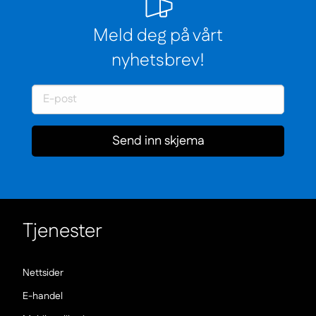
AdOpsService
Meld deg på vårt
nyhetsbrev!
Send inn skjema
Tjenester
(Nowe
Nettsider
okno)
(Nowe
E-handel
okno)