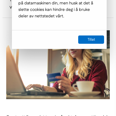
på datamaskinen din, men husk at det å
være mer effektive for nettopp din situasjon.
slette cookies kan hindre deg i å bruke
deler av nettstedet vårt.
Tillat