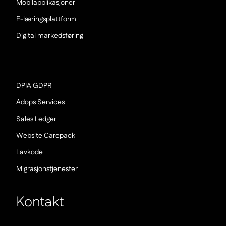
(Nowe
Mobilapplikasjoner
okno)
(Nowe
E-læringsplattform
okno)
(Nowe
Digital markedsføring
okno)
(Nowe
DPIA GDPR
okno)
(Nowe
Adops Services
okno)
(Nowe
Sales Ledger
okno)
(Nowe
Website Carepack
okno)
(Nowe
Lavkode
okno)
(Nowe
Migrasjonstjenester
okno)
Kontakt