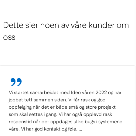
Dette sier noen av våre kunder om
oss
Vi er svært imponerte over fleksibiliteten og
kapasiteten til Edito-systemet, gitt kompleksiteten i
kundens virksomhet. Ideo har deltatt på workshops
med kunden og levert rådgivning for å kartlegge
interne prosesser og produksjonsflyt som grunnlag for
å utvikle et skreddersydd rapporteringssystem fo...