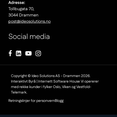
Adresse:
Tollbugata 70,
3044 Drammen
post@ideosolutions.no
Social media
Footer Copyright
Copyright © Ideo Solutions AS - Drammen 2026.
Interaktivt Byrå | Internett Software House Vi opererer
med rekke kunder i fylker Oslo, Viken og Vestfold-
Telemark.
Retningslinjer for personvern
Blogg