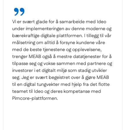
Med sin raske reaksjonstid og skreddersydde
team-lease pakken har Ideo Solutions AS blitt
en nøkkelpartner innen internasjonale
prosjekter, og hjulpet BDO å oppnå ambisiøse
mål. Ideos team har vist god evne til å tilpasse
seg våre arbeidsmetoder og integrere seg
sømløst i vår organisasjon og våre prosjekter.