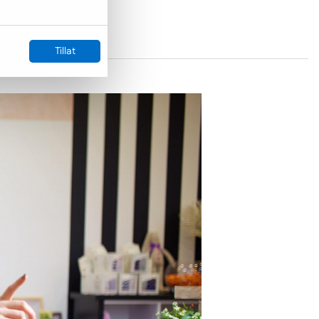
ppsummering.
Tillat