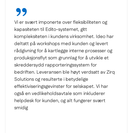
Vi er svært glade for å samarbeide med Ideo
under implementeringen av denne moderne og
bærekraftige digitale plattformen. I tillegg til vår
målsetning om alltid å forsyne kundene våre
med de beste tjenestene og opplevelsene,
trenger MEAB også å mestre datatjenester for å
tilpasse seg og vokse sammen med partnere og
investorer i et digitalt miljø som stadig utvikler
seg. Jeg er svært begeistret over å gjøre MEAB
til en digital tungvekter med hjelp fra det flotte
teamet til Ideo og deres kompetanse med
Pimcore-plattformen.