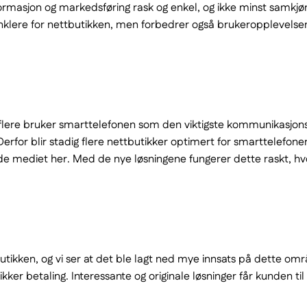
ormasjon og markedsføring rask og enkel, og ikke minst samkjør
n enklere for nettbutikken, men forbedrer også brukeropplevelse
g flere bruker smarttelefonen som den viktigste kommunikasjon
Derfor blir stadig flere nettbutikker optimert for smarttelefon
 mediet her. Med de nye løsningene fungerer dette raskt, hvo
tikken, og vi ser at det ble lagt ned mye innsats på dette områ
ikker betaling. Interessante og originale løsninger får kunden til å