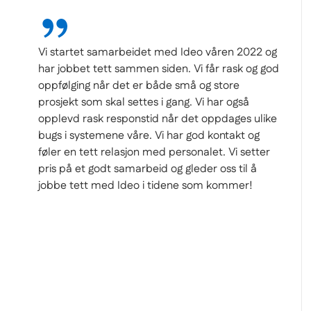
Vi er svært imponerte over fleksibiliteten og
kapasiteten til Edito-systemet, gitt
kompleksiteten i kundens virksomhet. Ideo har
deltatt på workshops med kunden og levert
rådgivning for å kartlegge interne prosesser og
produksjonsflyt som grunnlag for å utvikle et
skreddersydd rapporteringssystem for
bedriften. Leveransen ble høyt verdsatt av Zirq
Solutions og resulterte i betydelige
effektiviseringsgevinster for selskapet. Vi har
også en vedlikeholdsavtale som inkluderer
helpdesk for kunden, og alt fungerer svært
smidig