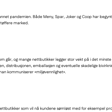
t grunnet pandemien. Både Meny, Spar, Joker og Coop har begynt 
 tøffere marked.
år som går, og mange nettbutikker legger stor vekt på i det min
n, distribusjonen, emballasjen og eventuelle skadelige bivirkni
 man kommuniserer «miljøvennlighet».
 i nettbutikker som vil nå kundene sømløst med for eksempel 