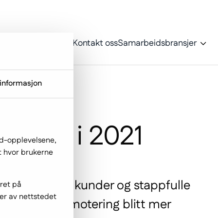
oss
Portefølje
Blogg
Kontakt oss
Samarbeidsbransjer
informasjon
handel i 2021
ed-opplevelsene,
ut hvor brukerne
ørte til flere kunder og stappfulle
gret på
er av nettstedet
og produktpromotering blitt mer