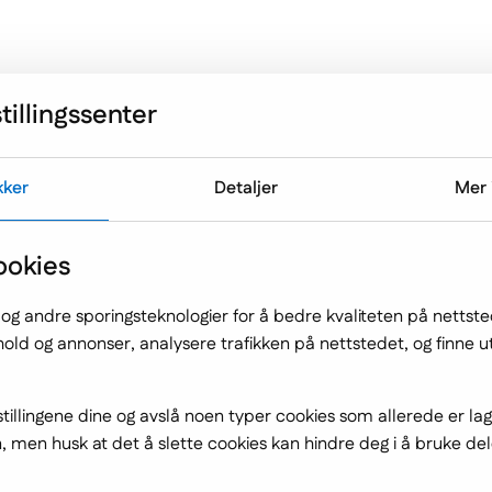
Menu drugie
Tilbud
Derfor outsourcing
Om 
tillingssenter
kker
Detaljer
Mer 
ookies
: Trender innen e-
 og andre sporingsteknologier for å bedre kvaliteten på nettst
nhold og annonser, analysere trafikken på nettstedet, og finne 
tbutikker. Pandemien og nye teknologier f
tillingene dine og avslå noen typer cookies som allerede er la
 men husk at det å slette cookies kan hindre deg i å bruke del
ig har både frakt, bestillingsmetoder 