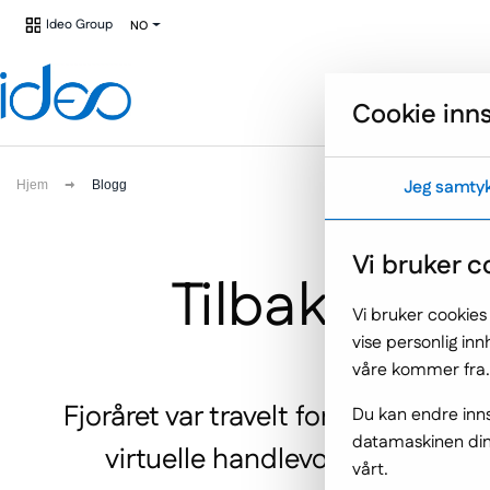
Gå til hovedmenyen
Hopp til innholdet
Ideo Group
(Link
NO
do
innej
strony)
Cookie inns
Jeg samty
Hjem
Blogg
Vi bruker c
Tilbakeblikk
Vi bruker cookies
vise personlig in
våre kommer fra.
Fjoråret var travelt for mange net
Du kan endre inns
datamaskinen din,
virtuelle handlevogner. Samtid
vårt.