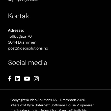
okno)
Kontakt
Adresse:
Tollbugata 70,
3044 Drammen
post@ideosolutions.no
Social media
Footer Copyright
Copyright © Ideo Solutions AS - Drammen 2026.
Interaktivt Byrå | Internett Software House Vi opererer
med rekke kunder i fylker Oslo, Viken og Vestfold-