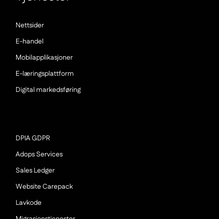
(Nowe
Nettsider
okno)
(Nowe
E-handel
okno)
(Nowe
Mobilapplikasjoner
okno)
(Nowe
E-læringsplattform
okno)
(Nowe
Digital markedsføring
okno)
(Nowe
DPIA GDPR
okno)
(Nowe
Adops Services
okno)
(Nowe
Sales Ledger
okno)
(Nowe
Website Carepack
okno)
(Nowe
Lavkode
okno)
(Nowe
Migrasjonstjenester