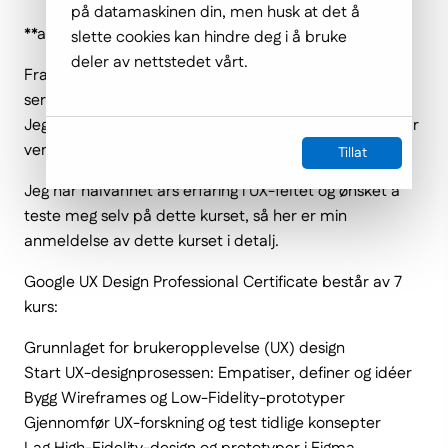
på datamaskinen din, men husk at det å
**automatisk oversatt tekst**
slette cookies kan hindre deg i å bruke
deler av nettstedet vårt.
Fra begynnelsen av mars 2021 publiserte Google
sertifikatprogrammet "Google UX Design Certificate".
Jeg ble umiddelbart interessert fordi det er noe jeg har
ventet på lenge.
Tillat
Jeg har halvannet års erfaring i UX-feltet og ønsket å
teste meg selv på dette kurset, så her er min
anmeldelse av dette kurset i detalj.
Google UX Design Professional Certificate består av 7
kurs:
Grunnlaget for brukeropplevelse (UX) design
Start UX-designprosessen: Empatiser, definer og idéer
Bygg Wireframes og Low-Fidelity-prototyper
Gjennomfør UX-forskning og test tidlige konsepter