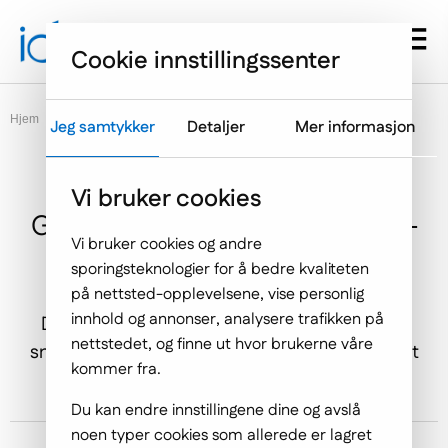
Gå til hovedmenyen
Hopp til innholdet
Menu d
Cookie innstillingssenter
Hjem
Blogg
Jeg samtykker
Detaljer
Mer informasjon
Vi bruker cookies
Google UX Design Professional-
Vi bruker cookies og andre
sertifikat
sporingsteknologier for å bedre kvaliteten
på nettsted-opplevelsene, vise personlig
innhold og annonser, analysere trafikken på
Damian Małek, vår UX-designer/webutvikler
nettstedet, og finne ut hvor brukerne våre
snakker om UX Design-programmet sertifisert
kommer fra.
av Google.
Du kan endre innstillingene dine og avslå
noen typer cookies som allerede er lagret