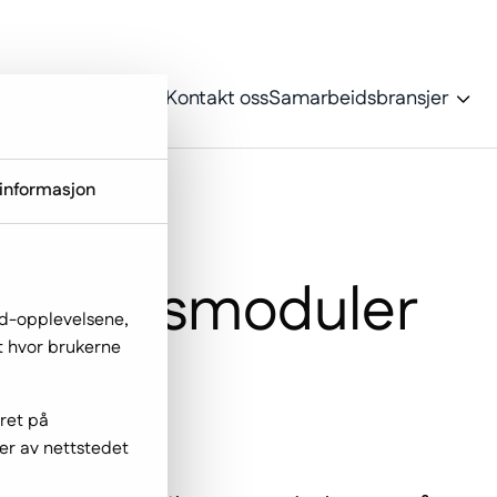
oss
Portefølje
Blogg
Kontakt oss
Samarbeidsbransjer
informasjon
sen: Kursmoduler
ed-opplevelsene,
ut hvor brukerne
ift
gret på
er av nettstedet