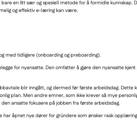
er bare en litt sær og spesiell metode for å formidle kunnskap.
elig og effektiv e-læring kan være.
 og med tidligere (onboarding og preboarding).
elegge for nyansatte. Den omfatter å gjøre den nyansatte kjent
bavtale blir inngått, og dermed før første arbeidsdag. Dette 
ersonlig plan. Men andre emner, som ikke krever så mye personli
r den ansatte fokusere på jobben fra første arbeidsdag.
ette har åpnet nye dører for gründere som ønsker rask opplæring