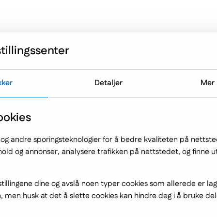
Menu drugie
Tilbud
Derfor outsourcing
Om 
tillingssenter
kker
Detaljer
Mer 
ookies
ng på arbeidsplas
 og andre sporingsteknologier for å bedre kvaliteten på nettst
nhold og annonser, analysere trafikken på nettstedet, og finne 
r deg en bedre bedr
tillingene dine og avslå noen typer cookies som allerede er la
 men husk at det å slette cookies kan hindre deg i å bruke del