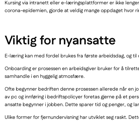
Kursing via intranett eller e-læringsplattformer er ikke leng
corona-epidemien, gjorde at veldig mange oppdaget hvor rim
Viktig for nyansatte
E-læring kan med fordel brukes fra første arbeidsdag, og til
Onboarding er prosessen en arbeidsgiver bruker for å tilrett
samhandle i en hyggelig atmosfære.
Ofte begynner bedriften denne prosessen allerede når en job
av pc og innføring i bedriftspolicyer foretas gjerne på et p
ansatte begynner i jobben. Dette sparer tid og penger, og la
Ulike former for fjernundervisning har utviklet seg raskt. D