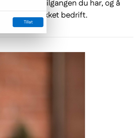
n viktigste tilgangen du har, og å
rive en vellykket bedrift.
Tillat