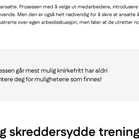
ansatte. Prosessen med å velge ut medarbeidere, introdusere d
de. Men den er også helt nødvendig for å sikre at ansatte ikke
trerte over egen arbeidssituasjon, men føler at de utretter noe
ssen går mest mulig knirkefritt har aldri
entere deg for mulighetene som finnes!
 og skreddersydde trenin