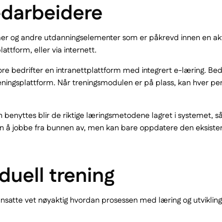
edarbeidere
 og andre utdanningselementer som er påkrevd innen en aktuell 
attform, eller via internett.
e bedrifter en intranettplattform med integrert e-læring. Bedrif
ngsplattform. Når treningsmodulen er på plass, kan hver person
n benyttes blir de riktige læringsmetodene lagret i systemet, 
 man å jobbe fra bunnen av, men kan bare oppdatere den eksist
duell trening
 ansatte vet nøyaktig hvordan prosessen med læring og utviklin