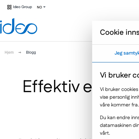
Gå til hovedmenyen
Hopp til innholdet
Ideo Group
(Link
NO
do
innej
strony)
Cookie inns
Jeg samty
Hjem
Blogg
Vi bruker c
Effektiv e-læri
Vi bruker cookies
vise personlig in
gi
våre kommer fra.
Du kan endre inns
datamaskinen din,
vårt.