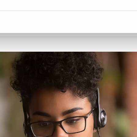
summen av de ansatte. De er som regel de
ktige i jobben sin er essensielt for å d